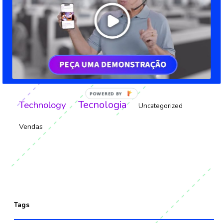
Gamificação da educação
Home Office
Inovação
Home Office
Innovation
Liderança
Leadership
Market
Mercado
Outros
Material rico
Tecnologia
Technology
Uncategorized
Vendas
Tags