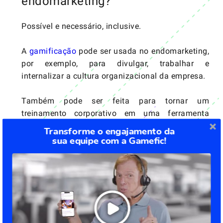
endomarketing?
Possível e necessário, inclusive.
A
gamificação
pode ser usada no endomarketing,
por exemplo, para divulgar, trabalhar e
internalizar a
cultura organizacional
da empresa.
Também pode ser feita para tornar um
treinamento
corporativo em uma ferramenta
dinâmica, prática e muito mais eficaz.
Transforme o engajamento da
sua equipe com a Gamefic!
Além disso, serve para mostrar novos
procedimentos ou ferramentas da organização.
É o famoso “a gente aprende enquanto joga”.
É muito mais fácil fixar mensagens importantes