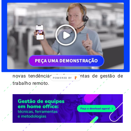
A plataforma da
Gamefic
pode fazer exatamente
isso por você e para a sua empresa. Seu software
baseado na
gamificação
permite gerir talentos,
criar treinamentos e possui um canal de
comunicação para reunir em uma só ferramenta
tudo o que você precisa saber para aumentar a
produtividade de seus colaboradores. Disponível
em vários dispositivos, a Gamefic está com você
no computador, no smartphone e até mesmo na
smart TV.
Experimente grátis
e acompanhe as
novas tendências de ferramentas de gestão de
trabalho remoto.