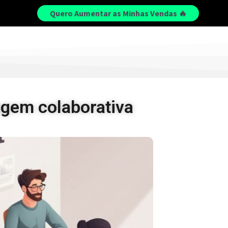
Quero Aumentar as Minhas Vendas 🔥
agem colaborativa