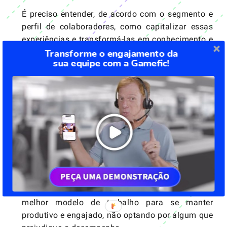
É preciso entender, de acordo com o segmento e
perfil de colaboradores, como capitalizar essas
experiências e transformá-las em conhecimento e
crescimento dentro do negócio.
Transforme o engajamento da
sua equipe com a Gamefic!
Colaborador
Na era do conteúdo, é fundamental engajar na era
do conhecimento. O mercado se tornará mais
plural, mais diversificado, com novos
pensamentos. Portanto, é fundamental adquirir
novas habilidades para estar preparado para os
novos desafios.
É preciso fazer uma autoanálise e entender qual o
melhor modelo de trabalho para se manter
produtivo e engajado, não optando por algum que