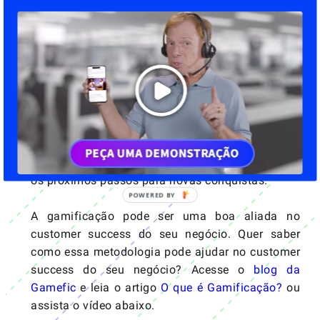
situações da vida real, como atividades
corporativas ou treinamentos.
O uso da
Gamificação
explora as emoções de
um participante e demonstra, facilmente, as
melhores atividades que um público pode
concluir que causam impacto em objetivos
compartilhados mutuamente. À medida que as
pessoas realizam as atividades, eles recebem
feedback imediato sobre o desempenho e guiam
os próximos passos para novas conquistas.
A gamificação pode ser uma boa aliada no
customer success do seu negócio. Quer saber
como essa metodologia pode ajudar no customer
success do seu negócio? Acesse o
blog da
Gamefic
e leia o artigo
O que é Gamificação?
ou
assista o vídeo abaixo.