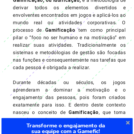
Gamificação, ou ludificação,
é a metodologia de
derivar todos os elementos divertidos e
envolventes encontrados em jogos e aplicá-los ao
mundo real ou atividades corporativas. O
processo de
Gamificação
tem como principal
pilar o “foco no ser humano e na motivação” em
realizar suas atividades. Tradicionalmente os
sistemas e metodologias de gestão são focadas
nas funções e consequentemente nas tarefas que
cada pessoa é obrigada a realizar.
Durante décadas ou séculos, os jogos
aprenderam a dominar a motivação e o
engajamento das pessoas, pois foram criados
exatamente para isso. E dentro deste contexto
nasceu o conceito de
Gamificação
, que toma
como base todo este aprendizado para aplicar as
Transforme o engajamento da
dinâmicas e mecânicas presente nos jogos em
sua equipe com a Gamefic!