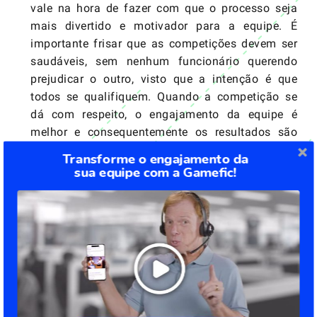
vale na hora de fazer com que o processo seja
mais divertido e motivador para a equipe. É
importante frisar que as competições devem ser
saudáveis, sem nenhum funcionário querendo
prejudicar o outro, visto que a intenção é que
todos se qualifiquem. Quando a competição se
dá com respeito, o engajamento da equipe é
melhor e consequentemente os resultados são
melhores. Nesse aspecto, a
Gamefic
pode se
Transforme o engajamento da
encaixar perfeitamente, já que abrange todos
sua equipe com a Gamefic!
esses princípios.
6- Na linha de chegada…
O resultado final do time de vendas pode ser
deixado em segredo e só revelado em uma
premiação final. Seja ela uma festa ou um jantar,
dependendo do orçamento que você tenha para