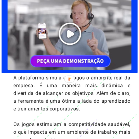
Oferecer dinheiro funciona, mas a um prazo
muito mais curto.
Estímulos não financeiros
com a
gamificação
A
gamificação
é um método de gestão que
abraça todos os pontos abordados anteriormente.
A plataforma simula em jogos o ambiente real da
empresa. É uma maneira mais dinâmica e
divertida de alcançar os objetivos. Além de claro,
a ferramenta é uma ótima aliada do
aprendizado
e treinamentos corporativos.
Os jogos estimulam a competitividade saudável,
o que impacta em um ambiente de trabalho mais