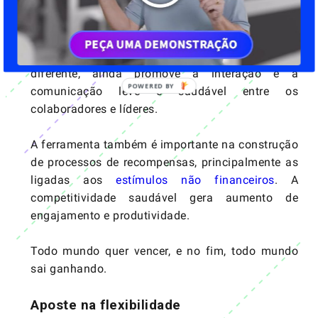
A
gamificação
também auxilia na manutenção do
bem-estar do colaborador de diversas maneiras.
Além de oferecer uma dinâmica de trabalho
diferente, ainda promove a interação e a
comunicação leve e saudável entre os
colaboradores e líderes.
A ferramenta também é importante na construção
de processos de recompensas, principalmente as
ligadas aos
estímulos não financeiros
. A
competitividade saudável gera aumento de
engajamento e produtividade.
Todo mundo quer vencer, e no fim, todo mundo
sai ganhando.
Aposte na flexibilidade