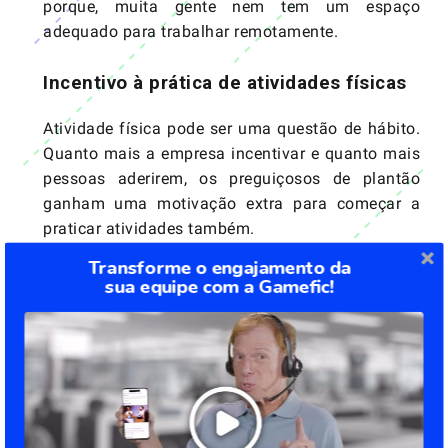
porque, muita gente nem tem um espaço
adequado para trabalhar remotamente.
Incentivo à prática de atividades físicas
Atividade física pode ser uma questão de hábito.
Quanto mais a empresa incentivar e quanto mais
pessoas aderirem, os preguiçosos de plantão
ganham uma motivação extra para começar a
praticar atividades também.
Transforme o engajamento da
Seja exercícios como os da
ginástica laboral
, ou
sua equipe com a Gamefic!
até mesmo planos corporativos em academias,
um empurrãozinho da empresa é sempre bem-
vindo no início deste processo.
Gamifique